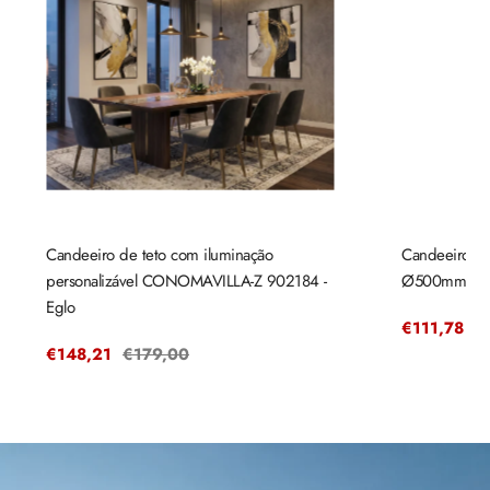
Candeeiro de teto com iluminação
Candeeiro de
personalizável CONOMAVILLA-Z 902184 -
Ø500mm mad
Eglo
Preço
€111,78
P
€
de
r
Preço
€148,21
Preço
€179,00
venda
de
regular
venda