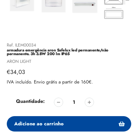
Ref.
ILEM00034
armadura emergência aron Safelux led permanente/não
permanente. 3h 3.8W 200 lm IP65
Fornecedor
ARON LIGHT
Preço
€34,03
regular
IVA incluído. Envio grátis a partir de 160€.
Quantidade:
Adicione ao carrinho