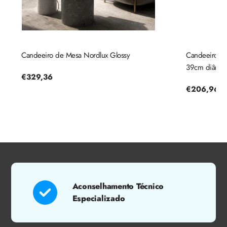
Candeeiro de Mesa Nordlux Glossy
Candeeiro de 
39cm diâmetr
Preço
€329,36
regular
Preço
€206,96
regular
Aconselhamento Técnico
Especializado