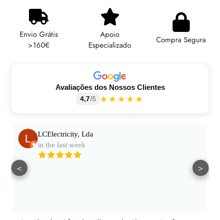
Adicionando
produto
ao
Envio Grátis
Apoio
seu
Compra Segura
>160€
Especializado
carrinho
Avaliações dos Nossos Clientes
★★★★★
4,7
/5
LCElectricity, Lda
in the last week
<
>