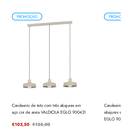
PROMOÇÃO
PROMOÇÃ
Candeeiro de teto com três abajures em
Candeeiro de
aço cor de areia VALDIOLA EGLO 900431
abajures em
EGLO 9004
Preço
€103,50
Preço
€125,00