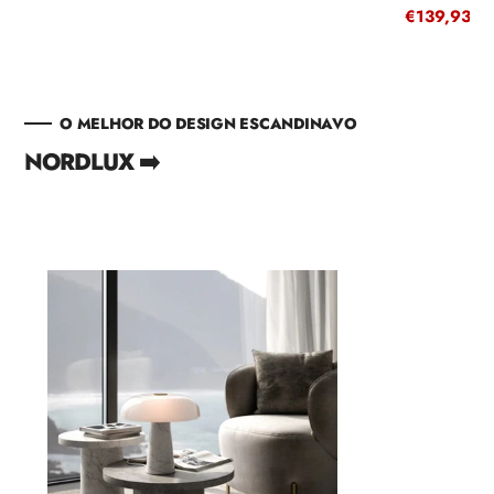
de
regular
Preço
€139,93
P
€
venda
de
r
venda
O MELHOR DO DESIGN ESCANDINAVO
NORDLUX ➡️