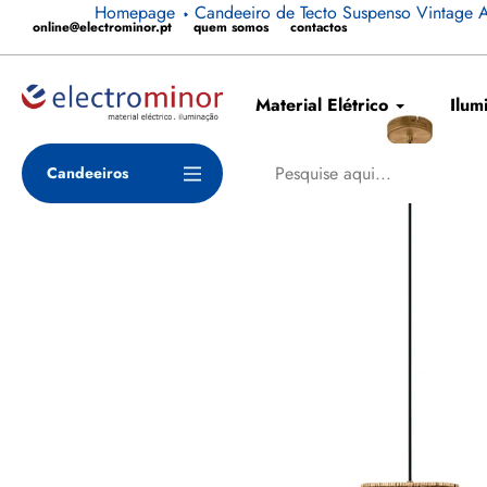
Pular
Homepage
Candeeiro de Tecto Suspenso Vintag
online@electrominor.pt
quem somos
contactos
para
o
conteúdo
Material Elétrico
Ilum
Candeeiros