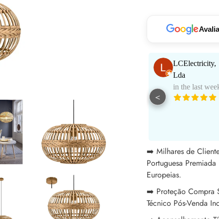
seu
carrinho
Avali
Paulo Santos
LCElectricity,
in the last week
Lda
in the last wee
<
Muito bom
atendimento e
aconselhamento.
See More
Excelentes
profissionais!
➡️ Milhares de Clien
Portuguesa Premiada 
Europeias.
➡️ Proteção Compra S
Técnico Pós-Venda Inc