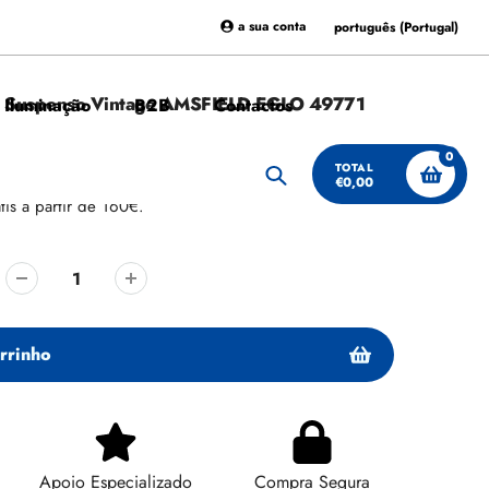
a sua conta
português (Portugal)
to Suspenso Vintage AMSFIELD EGLO 49771
 Iluminação
B2B
Contactos
0
TOTAL
PROMOÇÃO
€0,00
Procurar
tis a partir de 160€.
rrinho
Apoio Especializado
Compra Segura