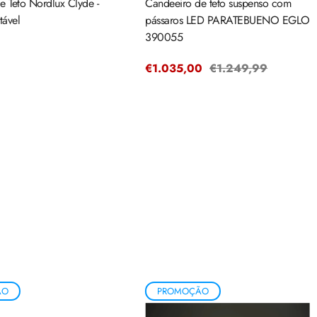
e Teto Nordlux Clyde -
Candeeiro de teto suspenso com
tável
pássaros LED PARATEBUENO EGLO
390055
Preço
€1.035,00
Preço
€1.249,99
de
regular
venda
ÃO
PROMOÇÃO