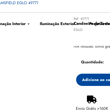
e AMSFIELD EGLO 49771
Ref.
49771
Candeeiro de Tec
inação Interior
Iluminação Exterior
Projetos de
Fornecedor
EGLO
Preço
€66,16
Preço
€79,90
de
regular
IVA incluído. Envio grá
venda
Quantidade:
Adicione ao ca
Adicionando
produto
ao
Envio Grátis >160€