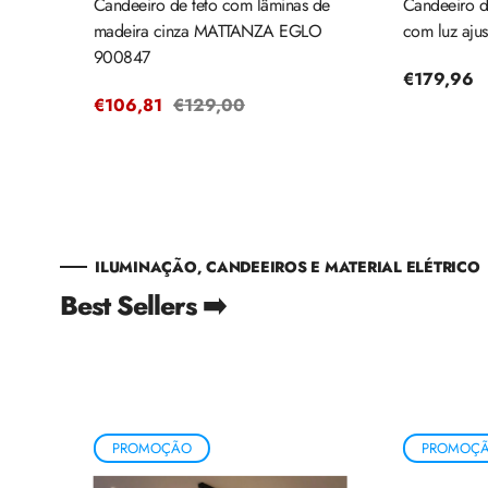
Candeeiro de teto com lâminas de
Candeeiro d
ARVA
madeira cinza MATTANZA EGLO
com luz ajus
900847
Preço
€179,96
Preço
€106,81
Preço
€129,00
regular
de
regular
venda
ILUMINAÇÃO, CANDEEIROS E MATERIAL ELÉTRICO
Best Sellers ➡️
PROMOÇÃO
PROMOÇ