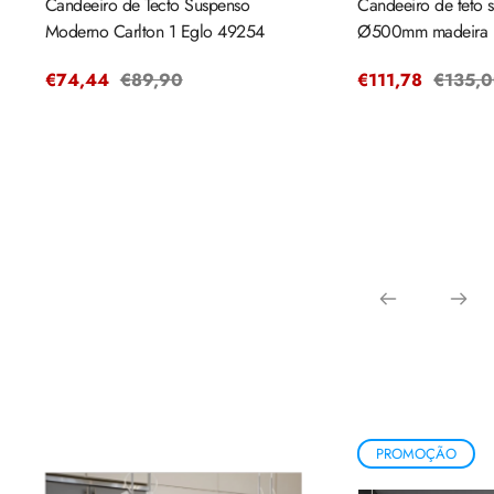
Candeeiro de Tecto Suspenso
Candeeiro de teto s
Moderno Carlton 1 Eglo 49254
Ø500mm madeira
Preço
€74,44
Preço
€89,90
Preço
€111,78
Preço
€135,
de
regular
de
regula
venda
venda
PROMOÇÃO