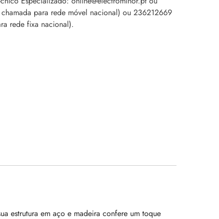
cnico Especializado: online@electrominor.pt ou
pela Rita.
 chamada para rede móvel nacional) ou 236212669
Continuem com
o excelente
a rede fixa nacional).
trabalho.
Recomendarei e
terei em conta a
V/ empresa para
futuros projetos.
a estrutura em aço e madeira confere um toque