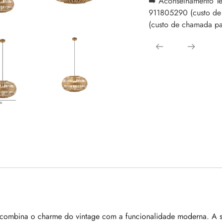
➡️ Aconselhamento Té
911805290 (custo de
(custo de chamada par
ombina o charme do vintage com a funcionalidade moderna. A su