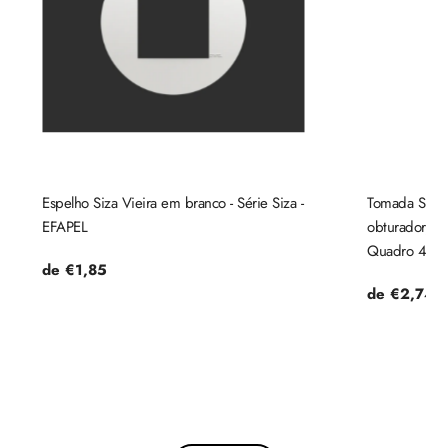
Espelho Siza Vieira em branco - Série Siza -
Tomada Shuck
EFAPEL
obturador, 4
Quadro 45 ef
Preço
de €1,85
regular
Preço
de €2,74
regular