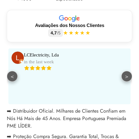
carrinho
Avaliações dos Nossos Clientes
★★★★★
4,7
/5
LCElectricity, Lda
in the last week
<
>
➡️ Distribuidor Oficial. Milhares de Clientes Confiam em
Nós Há Mais de 45 Anos. Empresa Portuguesa Premiada
PME LÍDER.
➡️ Proteção Compra Segura. Garantia Total, Trocas &