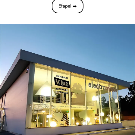
Efapel
➡️