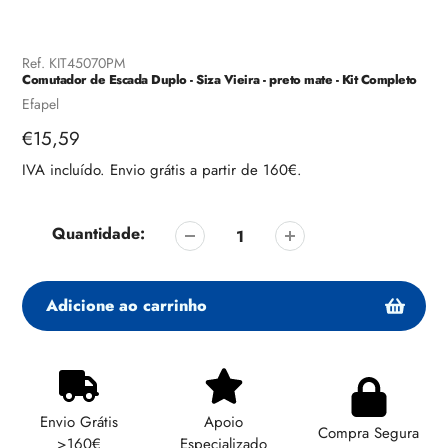
Ref.
KIT45070PM
Comutador de Escada Duplo - Siza Vieira - preto mate - Kit Completo
Fornecedor
Efapel
Preço
€15,59
regular
IVA incluído. Envio grátis a partir de 160€.
Quantidade:
Adicione ao carrinho
Adicionando
produto
ao
Envio Grátis
Apoio
seu
Compra Segura
>160€
Especializado