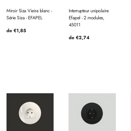
Miroir Siza Vieira blanc -
Interrupteur unipolaire
Série Siza - EFAPEL
Efapel - 2 modules,
45011
Prix
de €1,85
Prix
de €2,74
habituel
habituel