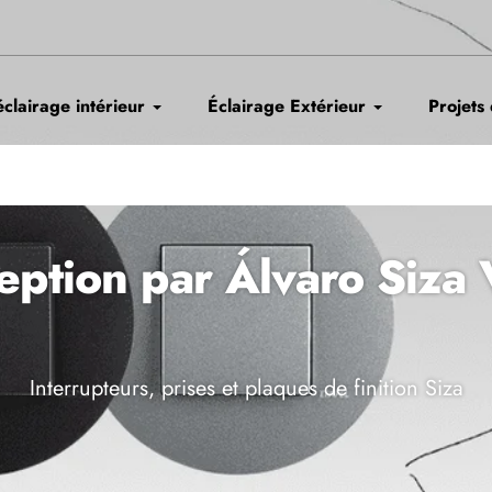
éclairage intérieur
Éclairage Extérieur
Projets
ption par Álvaro Siza 
Interrupteurs, prises et plaques de finition Siza