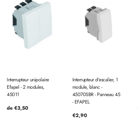
Interrupteur unipolaire
Interrupteur d'escalier, 1
Efapel - 2 modules,
module, blanc -
45011
45070SBR - Panneau 45
- EFAPEL
Prix
de €3,50
Prix
€2,90
habituel
habituel