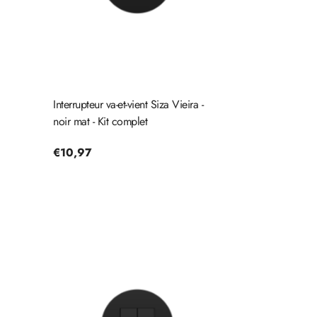
Interrupteur va-et-vient Siza Vieira -
noir mat - Kit complet
Prix
€10,97
habituel