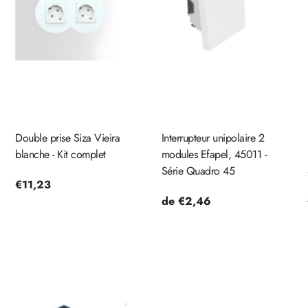
Double prise Siza Vieira
Interrupteur unipolaire 2
blanche - Kit complet
modules Efapel, 45011 -
Série Quadro 45
Prix
€11,23
Prix
de €2,46
habituel
habituel