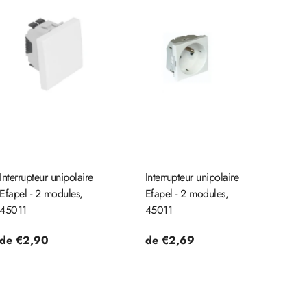
Interrupteur unipolaire
Interrupteur unipolaire
Efapel - 2 modules,
Efapel - 2 modules,
45011
45011
Prix
de €2,90
Prix
de €2,69
habituel
habituel