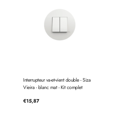
Interrupteur va-et-vient double - Siza
Vieira - blanc mat - Kit complet
Prix
€15,87
habituel