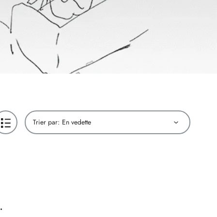
Trier par:
.