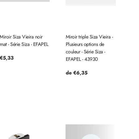
Miroir Siza Vieira noir
Miroir triple Siza Vieira -
mat - Série Siza - EFAPEL
Plusieurs options de
couleur - Série Siza -
Prix
€5,33
EFAPEL - 43930
habituel
Prix
de €6,35
habituel