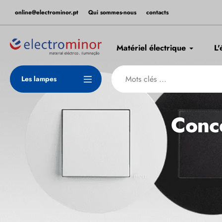
Aller
online@electrominor.pt
Qui sommes-nous
contacts
au
contenu
Matériel électrique
L'
Les lampes
Conce