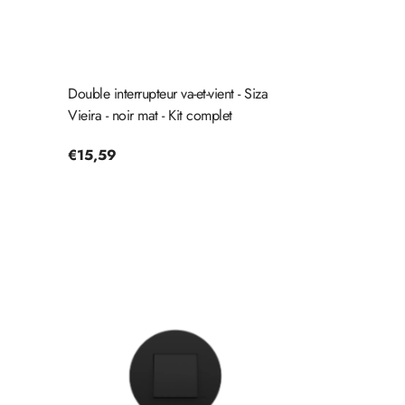
Double interrupteur va-et-vient - Siza
Vieira - noir mat - Kit complet
Prix
€15,59
habituel