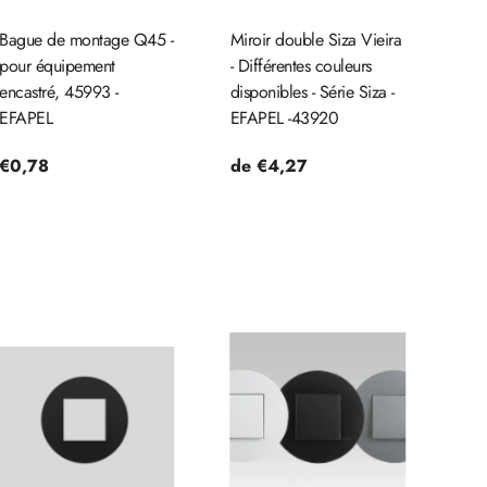
Bague de montage Q45 -
Miroir double Siza Vieira
pour équipement
- Différentes couleurs
encastré, 45993 -
disponibles - Série Siza -
EFAPEL
EFAPEL -43920
Prix
€0,78
Prix
de €4,27
habituel
habituel