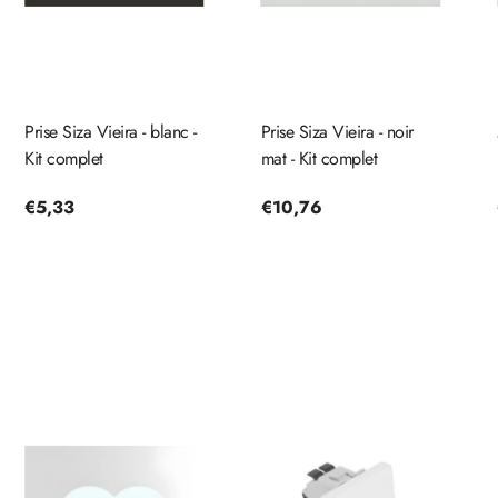
Prise Siza Vieira - blanc -
Prise Siza Vieira - noir
Kit complet
mat - Kit complet
Prix
€5,33
Prix
€10,76
habituel
habituel