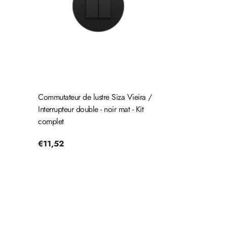
Commutateur de lustre Siza Vieira /
Interrupteur double - noir mat - Kit
complet
Prix
€11,52
habituel