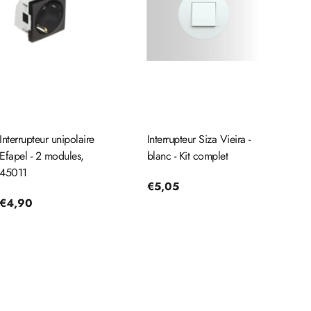
Interrupteur unipolaire
Interrupteur Siza Vieira -
Efapel - 2 modules,
blanc - Kit complet
45011
Prix
€5,05
Prix
€4,90
habituel
habituel