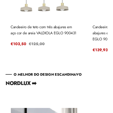
Candeeiro de teto com três abajures em
Candeeiro de
aço cor de areia VALDIOLA EGLO 900431
abajures em
EGLO 9004
Preço
€103,50
Preço
€125,00
de
regular
Preço
€139,93
P
€
venda
de
r
venda
O MELHOR DO DESIGN ESCANDINAVO
NORDLUX ➡️