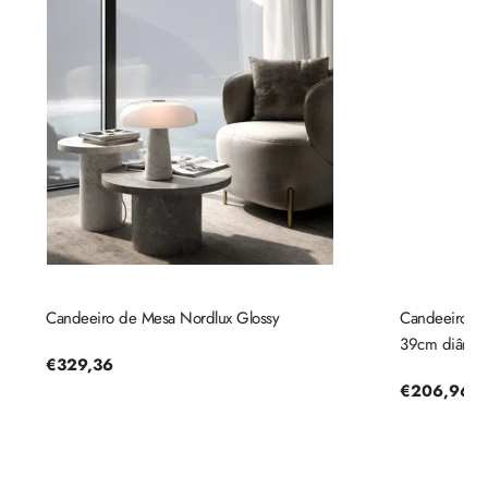
Candeeiro de Mesa Nordlux Glossy
Candeeiro de 
39cm diâmetr
Preço
€329,36
regular
Preço
€206,96
regular