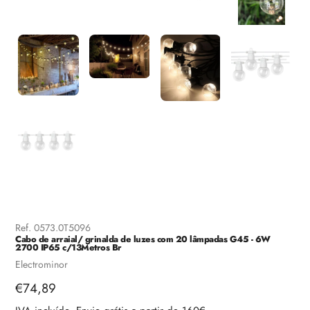
Ref.
0573.0T5096
Cabo de arraial/ grinalda de luzes com 20 lâmpadas G45 - 6W
2700 IP65 c/13Metros Br
Fornecedor
Electrominor
Preço
€74,89
regular