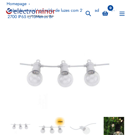
Pular
Homepage
0
para
Cabo de arraial/ grinalda de luzes com 20 lâmpadas G45 - 6W
Procurar
2700 IP65 c/13Metros Br
o
conteúdo