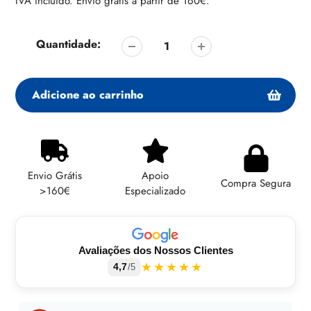
IVA incluído. Envio grátis a partir de 160€.
Quantidade:
Adicione ao carrinho
Adicionando
produto
ao
Envio Grátis
Apoio
seu
Compra Segura
>160€
Especializado
carrinho
Avaliações dos Nossos Clientes
★★★★★
4,7
/5