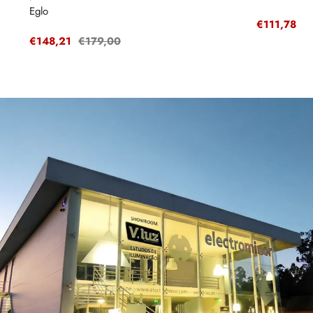
Eglo
Preço
€111,78
P
€
de
r
Preço
€148,21
Preço
€179,00
venda
de
regular
venda