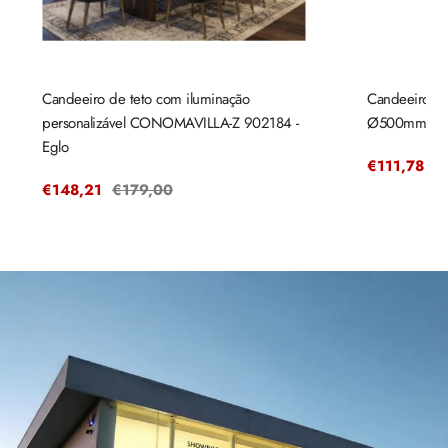
Candeeiro de teto com iluminação
Candeeiro de
personalizável CONOMAVILLA-Z 902184 -
Ø500mm mad
Eglo
Preço
€111,78
P
€
de
r
Preço
€148,21
Preço
€179,00
venda
de
regular
venda