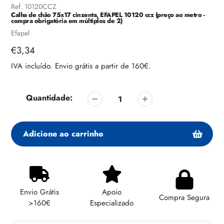
Ref.
10120CCZ
Calha de chão 75x17 cinzenta, EFAPEL 10120 ccz (preço ao metro -
compra obrigatória em múltiplos de 2)
Fornecedor
Efapel
Preço
€3,34
regular
IVA incluído. Envio grátis a partir de 160€.
Quantidade:
Adicione ao carrinho
Adicionando
produto
ao
Envio Grátis
Apoio
seu
Compra Segura
>160€
Especializado
carrinho