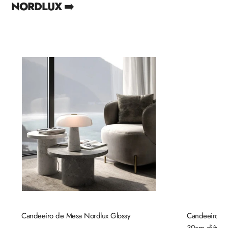
NORDLUX ➡️
Candeeiro de Mesa Nordlux Glossy
Candeeiro de 
39cm diâmetr