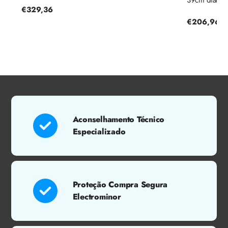
Preço
€329,36
regular
Preço
€206,96
regular
Aconselhamento Técnico
Especializado
Proteção Compra Segura
Electrominor