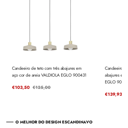
Candeeiro de teto com três abajures em
Candeeiro de
aço cor de areia VALDIOLA EGLO 900431
abajures em
EGLO 9004
Preço
€103,50
Preço
€125,00
de
regular
Preço
€139,93
P
€
venda
de
r
venda
O MELHOR DO DESIGN ESCANDINAVO