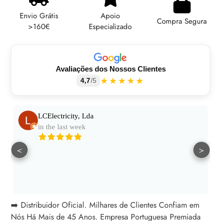
ao
Envio Grátis
Apoio
seu
Compra Segura
>160€
Especializado
carrinho
Avaliações dos Nossos Clientes
★★★★★
4,7
/5
LCElectricity, Lda
in the last week
<
>
➡️ Distribuidor Oficial. Milhares de Clientes Confiam em
Nós Há Mais de 45 Anos. Empresa Portuguesa Premiada