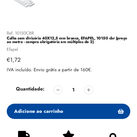
Ref.
10150CBR
Calha sem divisória 40X12,5 mm branca, EFAPEL, 10150 cbr (preço
ao metro - compra obrigatória em múltiplos de 2)
Fornecedor
Efapel
Preço
€1,72
regular
IVA incluído. Envio grátis a partir de 160€.
Quantidade:
Adicione ao carrinho
Adicionando
produto