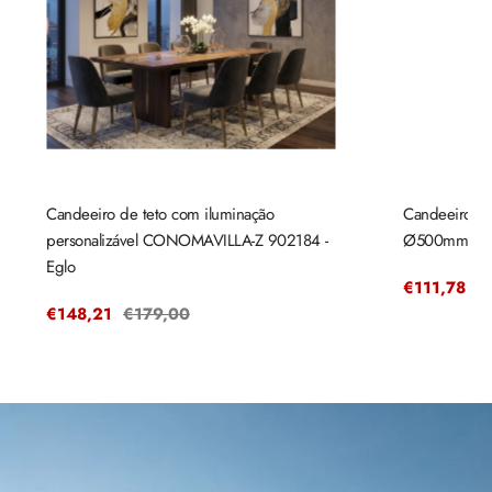
Candeeiro de teto com iluminação
Candeeiro de
personalizável CONOMAVILLA-Z 902184 -
Ø500mm mad
Eglo
Preço
€111,78
P
€
de
r
Preço
€148,21
Preço
€179,00
venda
de
regular
venda