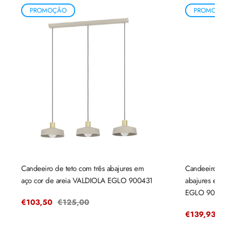
PROMOÇÃO
PROMOÇÃ
Candeeiro de teto com três abajures em
Candeeiro de
aço cor de areia VALDIOLA EGLO 900431
abajures em
EGLO 9004
Preço
€103,50
Preço
€125,00
de
regular
Preço
€139,93
P
€
venda
de
r