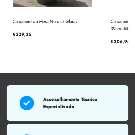
Candeeiro de Mesa Nordlux Glossy
Candeeiro de 
39cm diâmetr
Preço
€329,36
regular
Preço
€206,96
regular
Aconselhamento Técnico
Especializado