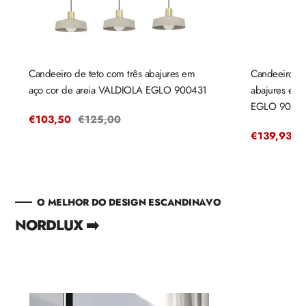
Candeeiro de teto com três abajures em
Candeeiro de
aço cor de areia VALDIOLA EGLO 900431
abajures em
EGLO 9004
Preço
€103,50
Preço
€125,00
de
regular
Preço
€139,93
P
€
venda
de
r
venda
O MELHOR DO DESIGN ESCANDINAVO
NORDLUX ➡️