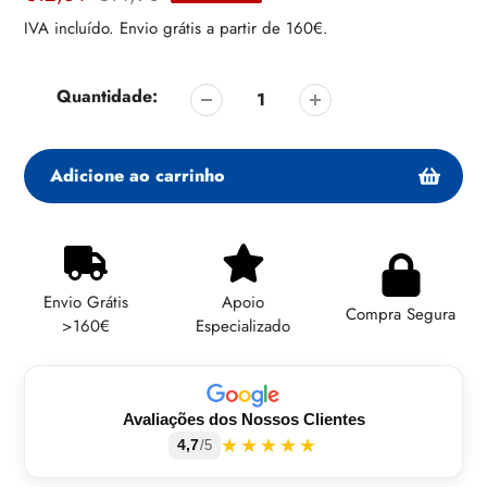
de
regular
IVA incluído. Envio grátis a partir de 160€.
venda
Quantidade:
Adicione ao carrinho
Adicionando
produto
ao
Envio Grátis
Apoio
seu
Compra Segura
>160€
Especializado
carrinho
Avaliações dos Nossos Clientes
★★★★★
4,7
/5