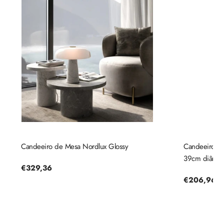
Candeeiro de Mesa Nordlux Glossy
Candeeiro de 
39cm diâmetr
Preço
€329,36
regular
Preço
€206,96
regular