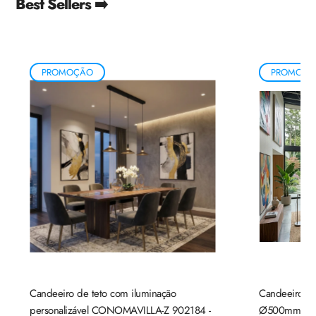
Best Sellers ➡️
PROMOÇÃO
PROMOÇÃ
Candeeiro de teto com iluminação
Candeeiro de
personalizável CONOMAVILLA-Z 902184 -
Ø500mm mad