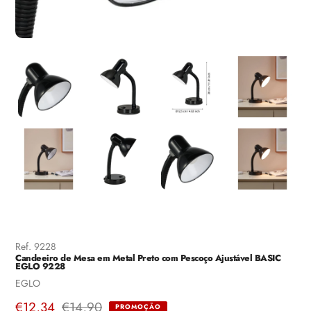
Ref.
9228
Candeeiro de Mesa em Metal Preto com Pescoço Ajustável BASIC
EGLO 9228
Fornecedor
EGLO
Preço
€12,34
Preço
€14,90
PROMOÇÃO