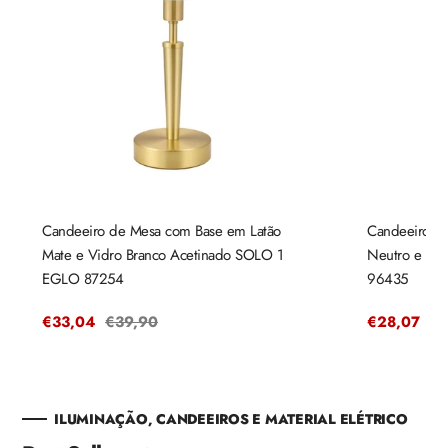
Candeeiro de Mesa com Base em Latão
Candeeiro d
Mate e Vidro Branco Acetinado SOLO 1
Neutro e Ca
EGLO 87254
96435
Preço
€33,04
Preço
€39,90
Preço
€28,07
Pr
€3
de
regular
de
re
venda
venda
ILUMINAÇÃO, CANDEEIROS E MATERIAL ELÉTRICO