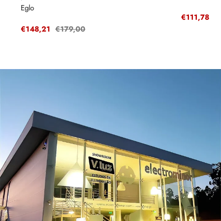
Eglo
Preço
€111,78
P
€
de
r
Preço
€148,21
Preço
€179,00
venda
de
regular
venda