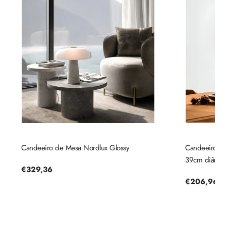
Candeeiro de Mesa Nordlux Glossy
Candeeiro de 
39cm diâmetr
Preço
€329,36
regular
Preço
€206,96
regular