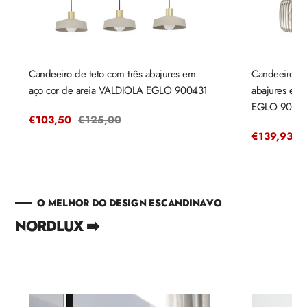
Candeeiro de teto com três abajures em
Candeeiro de
aço cor de areia VALDIOLA EGLO 900431
abajures em
EGLO 9004
Preço
€103,50
Preço
€125,00
de
regular
Preço
€139,93
P
€
venda
de
r
venda
O MELHOR DO DESIGN ESCANDINAVO
NORDLUX ➡️