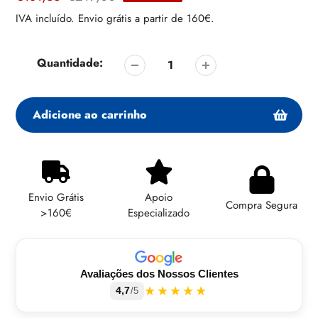
de
regular
IVA incluído. Envio grátis a partir de 160€.
venda
Quantidade:
Adicione ao carrinho
Adicionando
produto
ao
Envio Grátis
Apoio
seu
Compra Segura
>160€
Especializado
carrinho
Avaliações dos Nossos Clientes
★★★★★
4,7
/5