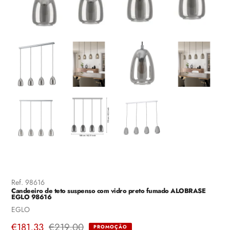
Ref.
98616
Candeeiro de teto suspenso com vidro preto fumado ALOBRASE
EGLO 98616
Fornecedor
EGLO
Preço
€181,33
Preço
€219,00
PROMOÇÃO