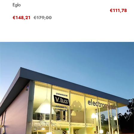
Eglo
Preço
€111,78
P
€
de
r
Preço
€148,21
Preço
€179,00
venda
de
regular
venda