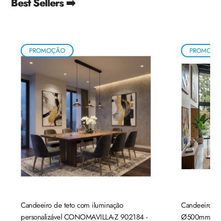
Best Sellers ➡️
PROMOÇÃO
PROMOÇÃ
Candeeiro de teto com iluminação
Candeeiro de
personalizável CONOMAVILLA-Z 902184 -
Ø500mm mad