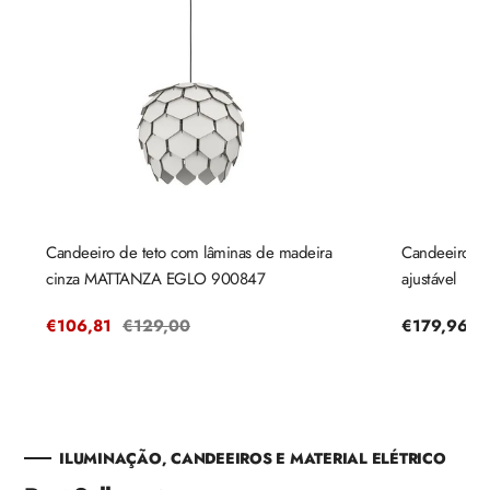
Candeeiro de teto com lâminas de madeira
Candeeiro de
cinza MATTANZA EGLO 900847
ajustável
Preço
€106,81
Preço
€129,00
Preço
€179,96
de
regular
regular
venda
ILUMINAÇÃO, CANDEEIROS E MATERIAL ELÉTRICO