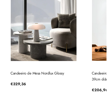
Candeeiro de Mesa Nordlux Glossy
Candeeiro de 
39cm diâmetr
Preço
€329,36
regular
Preço
€206,96
regular