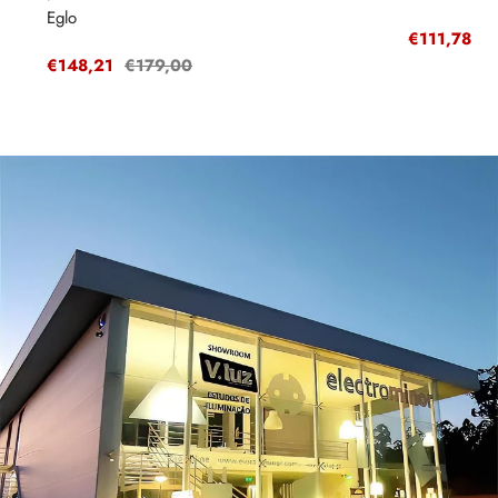
Eglo
Preço
€111,78
P
€
de
r
Preço
€148,21
Preço
€179,00
venda
de
regular
venda