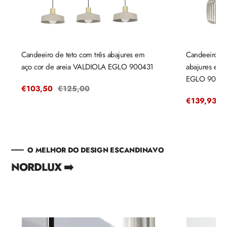
Candeeiro de teto com três abajures em
Candeeiro de
aço cor de areia VALDIOLA EGLO 900431
abajures em
EGLO 9004
Preço
€103,50
Preço
€125,00
de
regular
Preço
€139,93
P
€
venda
de
r
venda
O MELHOR DO DESIGN ESCANDINAVO
NORDLUX ➡️