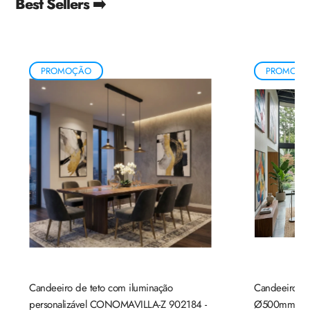
Best Sellers ➡️
PROMOÇÃO
PROMOÇÃ
Candeeiro de teto com iluminação
Candeeiro de
personalizável CONOMAVILLA-Z 902184 -
Ø500mm mad