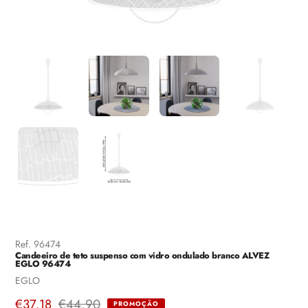
Ref.
96474
Candeeiro de teto suspenso com vidro ondulado branco ALVEZ
EGLO 96474
Fornecedor
EGLO
Preço
€37,18
Preço
€44,90
PROMOÇÃO