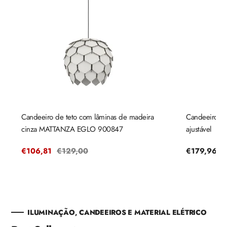
Candeeiro de teto com lâminas de madeira
Candeeiro de
cinza MATTANZA EGLO 900847
ajustável
Preço
€106,81
Preço
€129,00
Preço
€179,96
de
regular
regular
venda
ILUMINAÇÃO, CANDEEIROS E MATERIAL ELÉTRICO