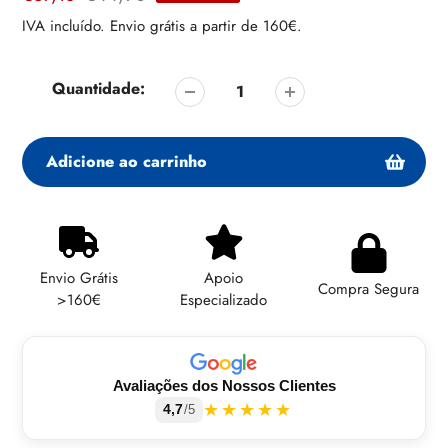
de
regular
IVA incluído. Envio grátis a partir de 160€.
venda
Quantidade:
Adicione ao carrinho
Adicionando
produto
ao
Envio Grátis
Apoio
seu
Compra Segura
>160€
Especializado
carrinho
Avaliações dos Nossos Clientes
★★★★★
4,7
/5