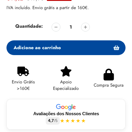
de
regular
IVA incluído. Envio grátis a partir de 160€.
venda
Quantidade:
Adicione ao carrinho
Adicionando
produto
ao
Envio Grátis
Apoio
seu
Compra Segura
>160€
Especializado
carrinho
Avaliações dos Nossos Clientes
★★★★★
4,7
/5