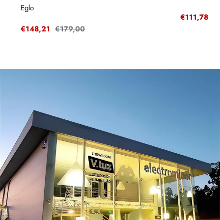
Eglo
Preço
€111,78
P
€
de
r
Preço
€148,21
Preço
€179,00
venda
de
regular
venda