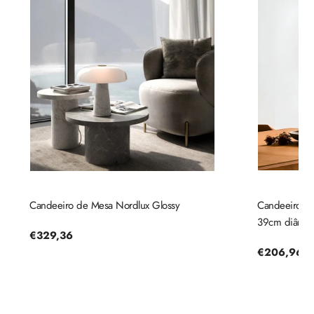
Candeeiro de Mesa Nordlux Glossy
Candeeiro de 
39cm diâmetr
Preço
€329,36
regular
Preço
€206,96
regular