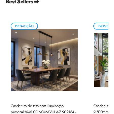
Best Sellers ➡️
PROMOÇÃO
PROMOÇÃ
Candeeiro de teto com iluminação
Candeeiro de
personalizável CONOMAVILLA-Z 902184 -
Ø500mm mad