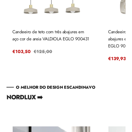
Candeeiro de teto com três abajures em
Candeeiro de
aço cor de areia VALDIOLA EGLO 900431
abajures em
EGLO 9004
Preço
€103,50
Preço
€125,00
de
regular
Preço
€139,93
P
€
venda
de
r
venda
O MELHOR DO DESIGN ESCANDINAVO
NORDLUX ➡️