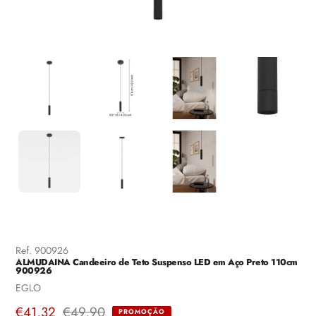
Ref.
900926
ALMUDAINA Candeeiro de Teto Suspenso LED em Aço Preto 110cm
900926
Fornecedor
EGLO
Preço
€41,32
Preço
€49,90
PROMOÇÃO