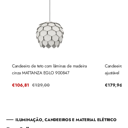
Candeeiro de teto com lâminas de madeira
Candeeiro de
cinza MATTANZA EGLO 900847
ajustável
Preço
€106,81
Preço
€129,00
Preço
€179,96
de
regular
regular
venda
ILUMINAÇÃO, CANDEEIROS E MATERIAL ELÉTRICO