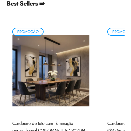
Best Sellers ➡️
PROMOÇÃO
PROMOÇÃ
Candeeiro de teto com iluminação
Candeeiro de
personalizável CONOMAVILLA-Z 902184 -
Ø500mm mad