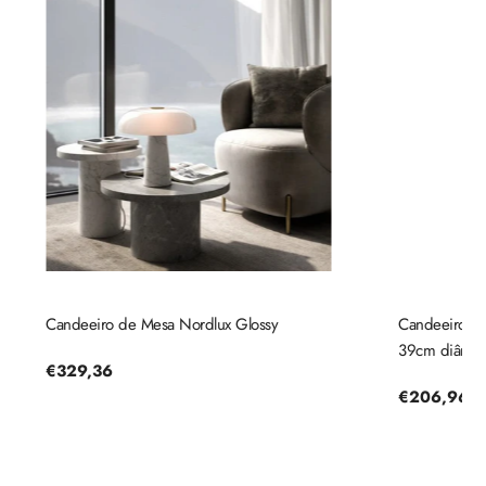
Candeeiro de Mesa Nordlux Glossy
Candeeiro de 
39cm diâmetr
Preço
€329,36
regular
Preço
€206,96
regular