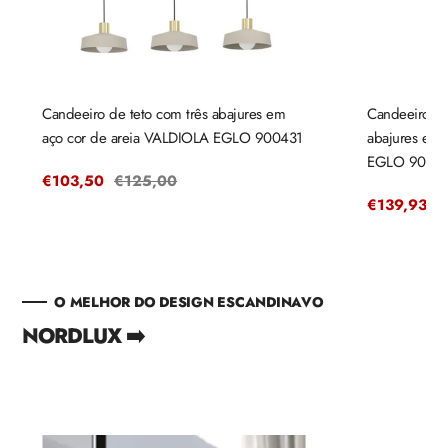
Candeeiro de teto com três abajures em
Candeeiro de
aço cor de areia VALDIOLA EGLO 900431
abajures em
EGLO 9004
Preço
€103,50
Preço
€125,00
de
regular
Preço
€139,93
P
€
venda
de
r
venda
O MELHOR DO DESIGN ESCANDINAVO
NORDLUX ➡️