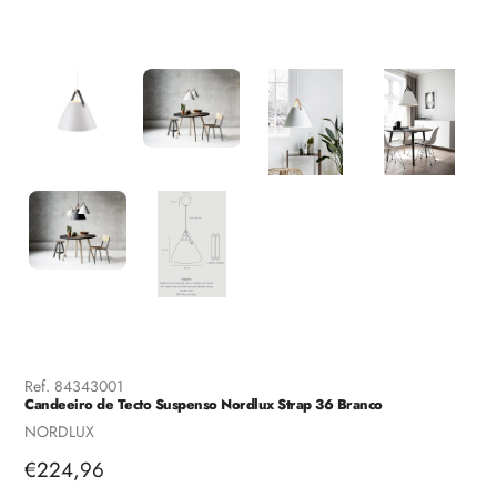
Ref.
84343001
Candeeiro de Tecto Suspenso Nordlux Strap 36 Branco
Fornecedor
NORDLUX
Preço
€224,96