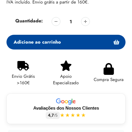
regular
IVA incluído. Envio grátis a partir de 160€.
Quantidade:
Adicione ao carrinho
Adicionando
produto
ao
Envio Grátis
Apoio
seu
Compra Segura
>160€
Especializado
carrinho
Avaliações dos Nossos Clientes
★★★★★
4,7
/5