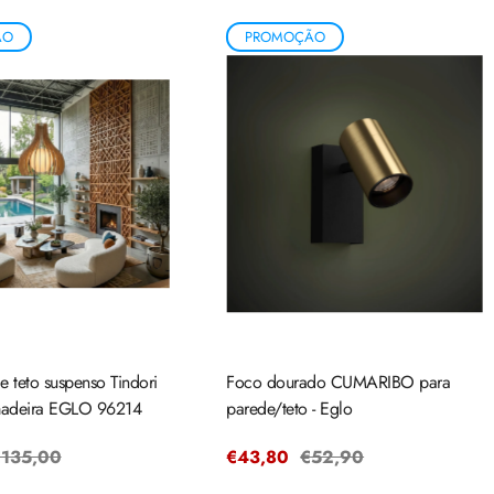
ÃO
PROMOÇÃO
 teto suspenso Tindori
Foco dourado CUMARIBO para
deira EGLO 96214
parede/teto - Eglo
reço
135,00
Preço
€43,80
Preço
€52,90
egular
de
regular