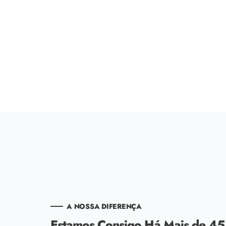
de
regular
venda
venda
A NOSSA DIFERENÇA
Estamos Consigo Há Mais de 45