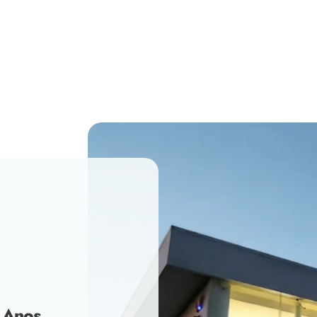
venda
 Anos