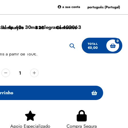
a sua conta
português (Portugal)
ncial 4p 40a 30ma ac legrand 402063
 Iluminação
B2B
Contactos
0
TOTAL
€0,00
Procurar
tis a partir de 160€.
rrinho
Apoio Especializado
Compra Segura