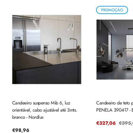
PROMOÇÃO
Candeeiro suspenso Mib 6, luz
Candeeiro de teto 
orientável, cabo ajustável até 3mts.
PENELA 390417 - 
branco - Nordlux
Preço
€327,06
Preço
€395
Preço
€98,96
de
regula