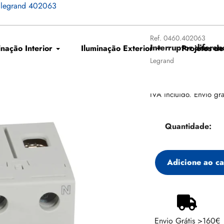
c legrand 402063
Ref.
0460.402063
Interruptor difere
inação Interior
Iluminação Exterior
Projetos de
Fornecedor
Legrand
Preço
€126,08
regular
IVA incluído. Envio grá
Quantidade:
Adicione ao ca
Adicionando
produto
ao
Envio Grátis >160€