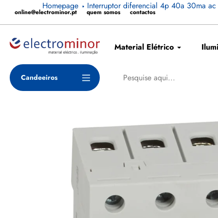
Pular
Homepage
Interruptor diferencial 4p 40a 30ma a
online@electrominor.pt
quem somos
contactos
para
o
conteúdo
Material Elétrico
Ilum
Candeeiros