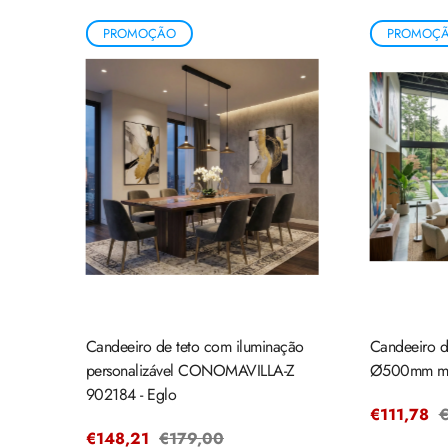
PROMOÇÃO
PROMOÇ
Candeeiro de teto com iluminação
Candeeiro de
personalizável CONOMAVILLA-Z
Ø500mm ma
902184 - Eglo
Preço
€111,78
P
€
Preço
€148,21
Preço
€179,00
de
r