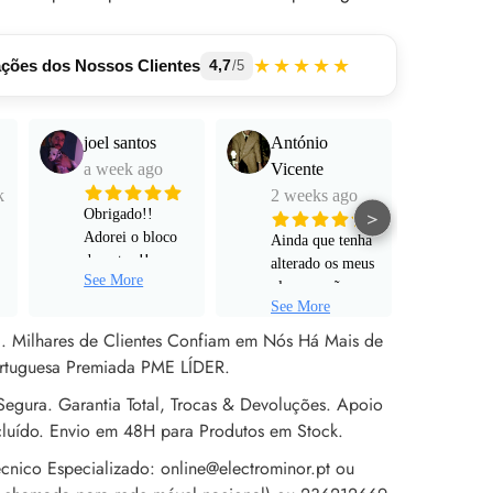
★★★★★
ações dos Nossos Clientes
4,7
/5
joel santos
António
Manu
a week ago
Vicente
Mart
k
2 weeks ago
a mo
>
Obrigado!!
Adorei o bloco
Ainda que tenha
Funci
de notas !!
alterado os meus
muito
See More
Serviço super
planos e não
e pro
personalizado!
See More
tenha avançado
alta 
Rápido ! Um
para um pedido
al. Milhares de Clientes Confiam em Nós Há Mais de
obrigado a Sr
de encomenda
rtuguesa Premiada PME LÍDER.
Rita !
efetivo, não
egura. Garantia Total, Trocas & Devoluções. Apoio
poderia estar
mais satisfeito
cluído. Envio em 48H para Produtos em Stock.
com o apoio ao
cnico Especializado: online@electrominor.pt ou
cliente prestado