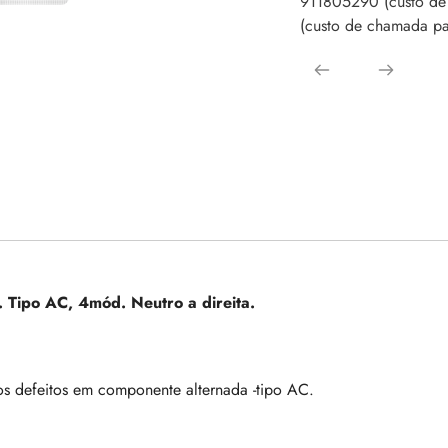
911805290 (custo de
(custo de chamada par
Tipo AC, 4mód. Neutro a direita.
 os defeitos em componente alternada -tipo AC.