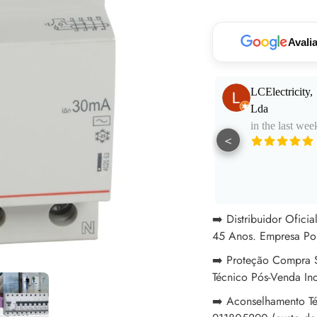
seu
carrinho
Avali
Paulo Santos
LCElectricity,
in the last week
Lda
in the last wee
<
Muito bom
atendimento e
aconselhamento.
See More
Excelentes
profissionais!
➡️ Distribuidor Ofici
45 Anos. Empresa Po
➡️ Proteção Compra S
Técnico Pós-Venda In
➡️ Aconselhamento Té