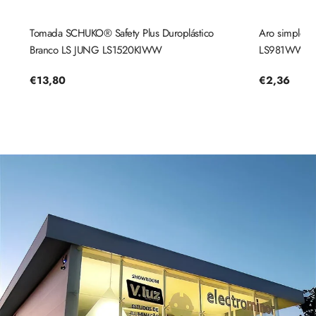
Tomada SCHUKO® Safety Plus Duroplástico
Aro simples
Branco LS JUNG LS1520KIWW
LS981WW
Preço
€13,80
Preço
€2,36
regular
regular