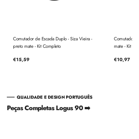
Comutador de Escada Duplo - Siza Vieira -
Comutador de
preto mate - Kit Completo
mate - Kit Co
Preço
€15,59
Preço
€10,97
regular
regular
QUALIDADE E DESIGN PORTUGUÊS
Peças Completas Logus 90 ➡️