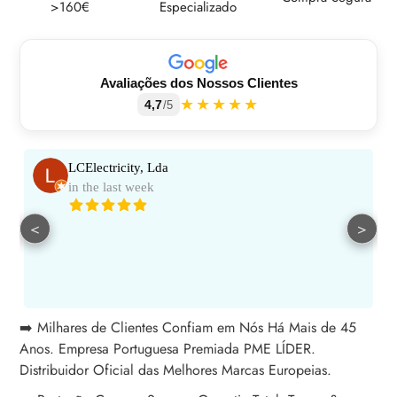
>160€
Especializado
carrinho
Avaliações dos Nossos Clientes
★★★★★
4,7
/5
LCElectricity, Lda
in the last week
<
>
➡️ Milhares de Clientes Confiam em Nós Há Mais de 45
Anos. Empresa Portuguesa Premiada PME LÍDER.
Distribuidor Oficial das Melhores Marcas Europeias.