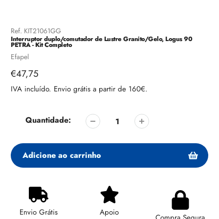
Ref.
KIT21061GG
Interruptor duplo/comutador de Lustre Granito/Gelo, Logus 90
PETRA - Kit Completo
Fornecedor
Efapel
Preço
€47,75
regular
IVA incluído. Envio grátis a partir de 160€.
Quantidade:
Adicione ao carrinho
Adicionando
produto
ao
Envio Grátis
Apoio
seu
Compra Segura