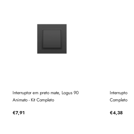
Interruptor em preto mate, Logus 90
Interruptor m
Animato - Kit Completo
Completo
Preço
€7,91
Preço
€4,38
regular
regular