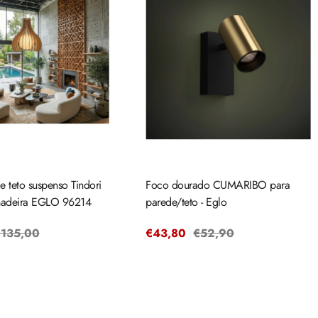
 teto suspenso Tindori
Foco dourado CUMARIBO para
deira EGLO 96214
parede/teto - Eglo
reço
135,00
Preço
€43,80
Preço
€52,90
egular
de
regular
venda