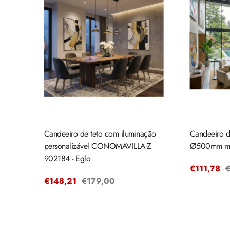
Candeeiro de teto com iluminação
Candeeiro de
personalizável CONOMAVILLA-Z
Ø500mm ma
902184 - Eglo
Preço
€111,78
P
€
Preço
€148,21
Preço
€179,00
de
r
de
regular
venda
venda