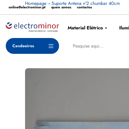
Pular
Homepage
Suporte Antena nº2 chumbar 40cm
online@electrominor.pt
quem somos
contactos
para
o
conteúdo
Material Elétrico
Ilum
Candeeiros