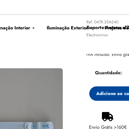
Ref.
0478.2SA240
Suporte Antena nº
inação Interior
Iluminação Exterior
Projetos de
Fornecedor
Electrominor
Preço
€2,36
regular
IVA incluído. Envio grá
Quantidade:
Adicione ao ca
Adicionando
produto
ao
Envio Grátis >160€