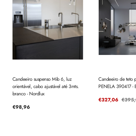
Candeeiro suspenso Mib 6, luz
Candeeiro de teto 
orientável, cabo ajustável até 3mts.
PENELA 390417 - 
branco - Nordlux
Preço
€327,06
Preço
€395
Preço
€98,96
de
regula
regular
venda