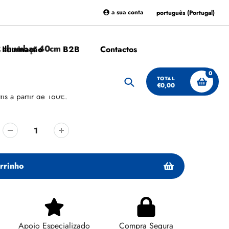
a sua conta
português (Portugal)
2 chumbar 40cm
 Iluminação
B2B
Contactos
0
TOTAL
€0,00
Procurar
tis a partir de 160€.
rrinho
Apoio Especializado
Compra Segura