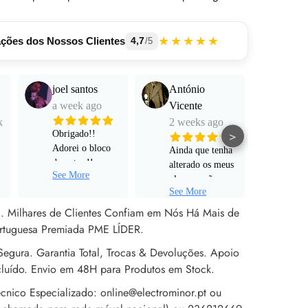
★★★★★
ações dos Nossos Clientes
4,7
/5
joel santos
António
Manu
a week ago
Vicente
Mart
k
2 weeks ago
a mo
>
Obrigado!!
Adorei o bloco
Ainda que tenha
Funci
de notas !!
alterado os meus
muito
See More
Serviço super
planos e não
e pro
personalizado!
See More
tenha avançado
alta 
Rápido ! Um
para um pedido
al. Milhares de Clientes Confiam em Nós Há Mais de
obrigado a Sr
de encomenda
rtuguesa Premiada PME LÍDER.
Rita !
efetivo, não
egura. Garantia Total, Trocas & Devoluções. Apoio
poderia estar
mais satisfeito
cluído. Envio em 48H para Produtos em Stock.
com o apoio ao
cnico Especializado: online@electrominor.pt ou
cliente prestado