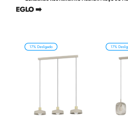
EGLO ➡️
17% Desligado
17% Desli