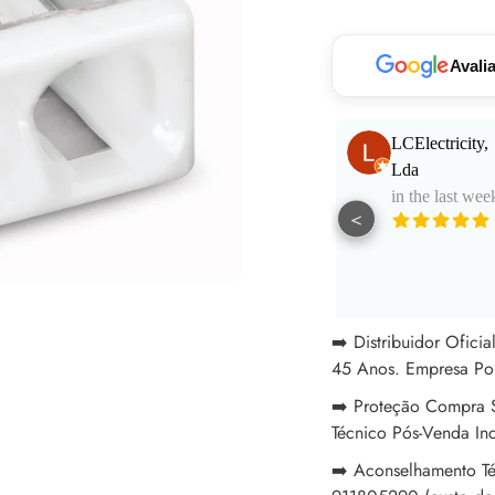
seu
carrinho
Avali
Paulo Santos
LCElectricity,
in the last week
Lda
in the last wee
<
Muito bom
atendimento e
aconselhamento.
See More
Excelentes
profissionais!
➡️ Distribuidor Ofici
45 Anos. Empresa Po
➡️ Proteção Compra S
Técnico Pós-Venda In
➡️ Aconselhamento Té