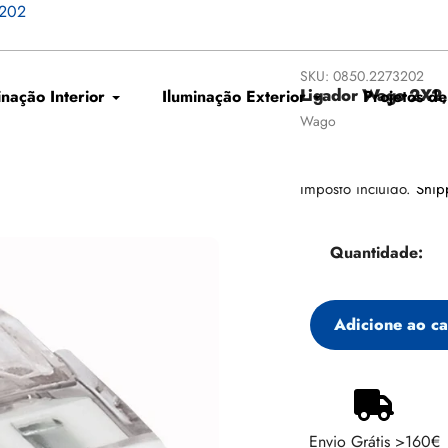
-202
SKU:
0850.2273202
Ligador Wago 2X2
inação Interior
Iluminação Exterior
Projetos de
Fornecedor
Wago
Preço
€19,13
regular
Imposto incluído.
Ship
Quantidade:
Adicione ao ca
Adicionando
produto
ao
Envio Grátis >160€