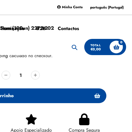
Minha Conta
português (Portugal)
,5mm (100un) 2273-202
 Iluminação
B2B
Contactos
0
TOTAL
€0,00
Procurar
ping
calculado no checkout.
rrinho
Apoio Especializado
Compra Segura