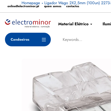
Pular
Homepage
Ligador Wago 2X2,5mm (100un) 2273
online@electrominor.pt
quem somos
contactos
para
o
conteúdo
Material Elétrico
Ilum
Candeeiros