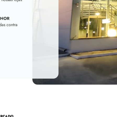
INOR
das contra
ERCADO