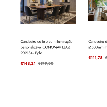
Candeeiro de teto com iluminação
Candeeiro de
personalizável CONOMAVILLA-Z
Ø500mm ma
902184 - Eglo
Preço
€111,78
P
€
Preço
€148,21
Preço
€179,00
de
r
de
regular
venda
venda