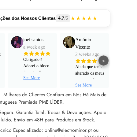
★★★★★
ações dos Nossos Clientes
4,7
/5
joel santos
António
Manu
a week ago
Vicente
Mart
k
2 weeks ago
a mo
>
Obrigado!!
Adorei o bloco
Ainda que tenha
Funci
de notas !!
alterado os meus
muito
See More
Serviço super
planos e não
e pro
personalizado!
See More
tenha avançado
alta 
Rápido ! Um
para um pedido
al. Milhares de Clientes Confiam em Nós Há Mais de
obrigado a Sr
de encomenda
rtuguesa Premiada PME LÍDER.
Rita !
efetivo, não
egura. Garantia Total, Trocas & Devoluções. Apoio
poderia estar
mais satisfeito
cluído. Envio em 48H para Produtos em Stock.
com o apoio ao
cnico Especializado: online@electrominor.pt ou
cliente prestado