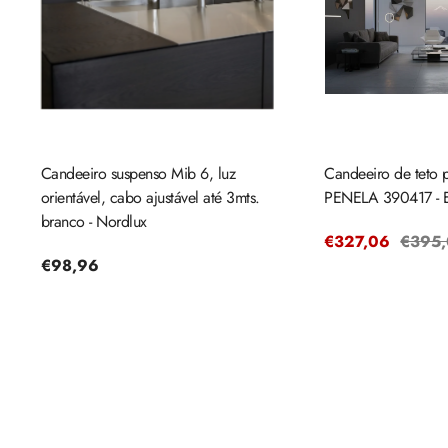
Candeeiro suspenso Mib 6, luz
Candeeiro de teto 
orientável, cabo ajustável até 3mts.
PENELA 390417 - 
branco - Nordlux
Preço
€327,06
Preço
€395
Preço
€98,96
de
regula
regular
venda