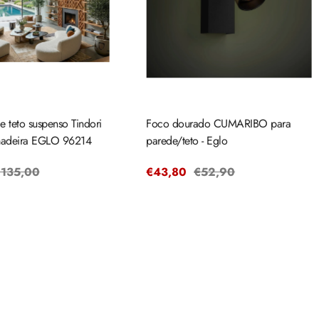
 teto suspenso Tindori
Foco dourado CUMARIBO para
deira EGLO 96214
parede/teto - Eglo
reço
135,00
Preço
€43,80
Preço
€52,90
egular
de
regular
venda