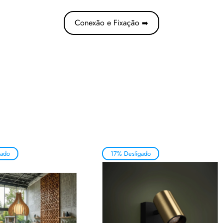
Conexão e Fixação
➡️
gado
17% Desligado