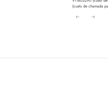
911805290 (custo de
(custo de chamada par