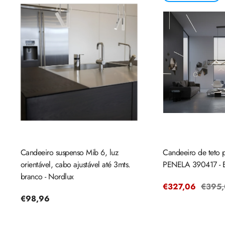
Candeeiro suspenso Mib 6, luz
Candeeiro de teto 
orientável, cabo ajustável até 3mts.
PENELA 390417 - 
branco - Nordlux
Preço
€327,06
Preço
€395
Preço
€98,96
de
regula
regular
venda