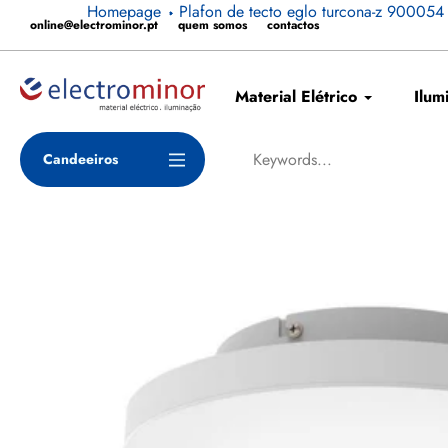
Pular
Homepage
Plafon de tecto eglo turcona-z 900054
online@electrominor.pt
quem somos
contactos
para
o
conteúdo
Material Elétrico
Ilum
Candeeiros