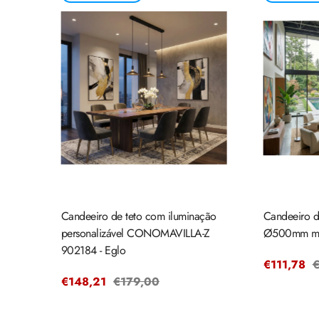
Candeeiro de teto com iluminação
Candeeiro de
personalizável CONOMAVILLA-Z
Ø500mm ma
902184 - Eglo
Preço
€111,78
P
€
Preço
€148,21
Preço
€179,00
de
r
de
regular
venda
venda