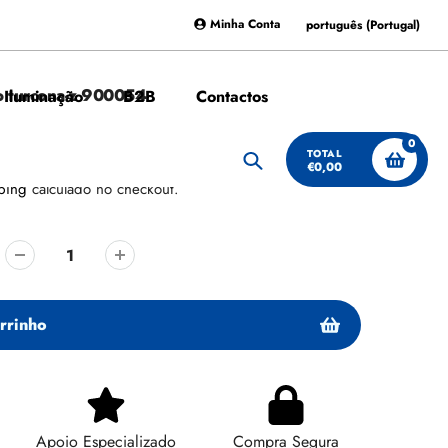
Minha Conta
português (Portugal)
lo turcona-z 900054
 Iluminação
B2B
Contactos
0
TOTAL
VENDA
€0,00
Procurar
ping
calculado no checkout.
rrinho
Apoio Especializado
Compra Segura