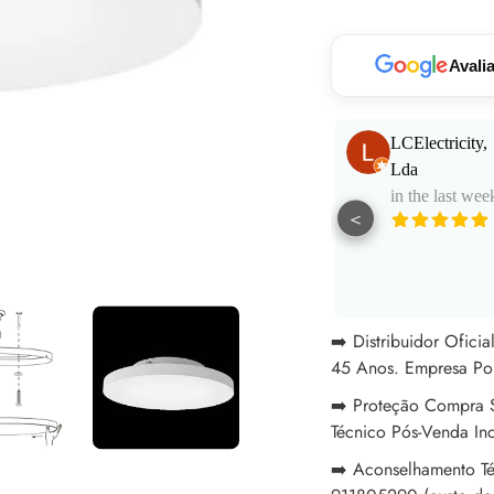
seu
carrinho
Avali
Paulo Santos
LCElectricity,
in the last week
Lda
in the last wee
<
Muito bom
atendimento e
aconselhamento.
See More
Excelentes
profissionais!
➡️ Distribuidor Ofici
45 Anos. Empresa Po
➡️ Proteção Compra S
Técnico Pós-Venda In
➡️ Aconselhamento Té