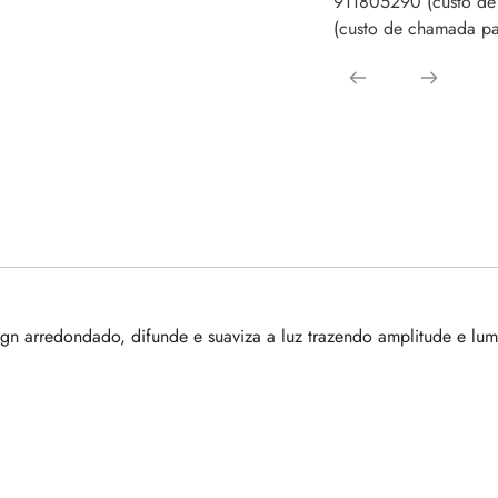
911805290 (custo de
(custo de chamada par
gn arredondado, difunde e suaviza a luz trazendo amplitude e lum