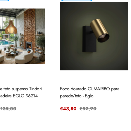
 teto suspenso Tindori
Foco dourado CUMARIBO para
deira EGLO 96214
parede/teto - Eglo
reço
135,00
Preço
€43,80
Preço
€52,90
egular
de
regular
venda