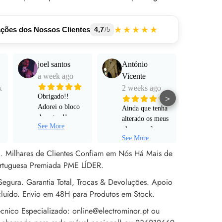
★★★★★
ações dos Nossos Clientes
4,7
/5
joel santos
António
Manu
a week ago
Vicente
Mart
k
2 weeks ago
a mo
>
Obrigado!!
Adorei o bloco
Ainda que tenha
Funci
de notas !!
alterado os meus
muito
See More
Serviço super
planos e não
e pro
personalizado!
See More
tenha avançado
alta 
Rápido ! Um
para um pedido
al. Milhares de Clientes Confiam em Nós Há Mais de
obrigado a Sr
de encomenda
rtuguesa Premiada PME LÍDER.
Rita !
efetivo, não
egura. Garantia Total, Trocas & Devoluções. Apoio
poderia estar
mais satisfeito
cluído. Envio em 48H para Produtos em Stock.
com o apoio ao
cnico Especializado: online@electrominor.pt ou
cliente prestado