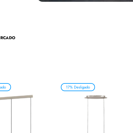
ERCADO
gado
17% Desligado