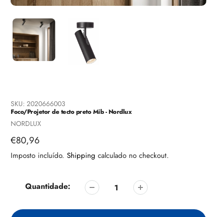
SKU:
2020666003
Foco/Projetor de tecto preto Mib - Nordlux
Fornecedor
NORDLUX
Preço
€80,96
regular
Imposto incluído.
Shipping
calculado no checkout.
Quantidade: