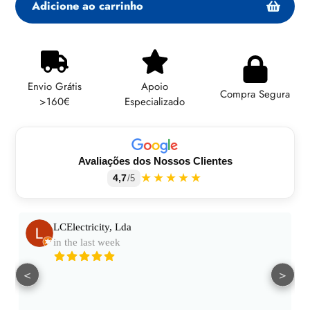
Adicione ao carrinho
Adicionando
produto
ao
Envio Grátis
Apoio
seu
Compra Segura
>160€
Especializado
carrinho
Avaliações dos Nossos Clientes
★★★★★
4,7
/5
LCElectricity, Lda
in the last week
<
>