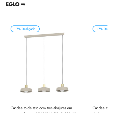
EGLO ➡️
17% Desligado
17% Deslig
Candeeiro de teto com três abajures em
Candeeiro de