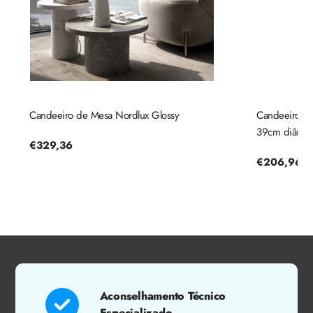
Candeeiro de Mesa Nordlux Glossy
Candeeiro de 
39cm diâmetr
Preço
€329,36
regular
Preço
€206,96
regular
Aconselhamento Técnico
Especializado