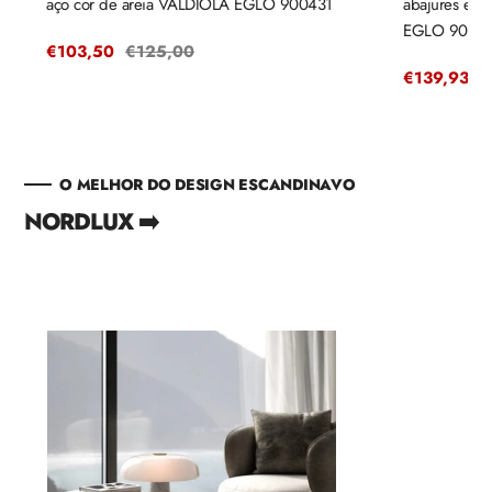
aço cor de areia VALDIOLA EGLO 900431
abajures em
EGLO 9004
Preço
€103,50
Preço
€125,00
de
regular
Preço
€139,93
P
€
venda
de
r
venda
O MELHOR DO DESIGN ESCANDINAVO
NORDLUX ➡️