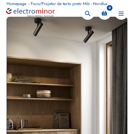
Pular
Homepage
Foco/Projetor de tecto preto Mib - Nordlux
0
para
Procurar
o
conteúdo