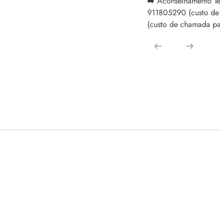
➡️ Aconselhamento Té
911805290 (custo de
(custo de chamada par