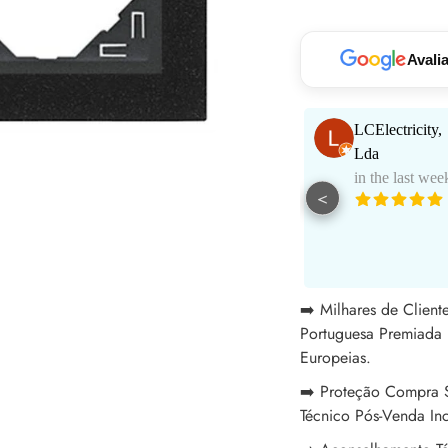
seu
carrinho
Avali
Paulo Santos
LCElectricity,
in the last week
Lda
in the last wee
<
Muito bom
atendimento e
aconselhamento.
See More
Excelentes
profissionais!
➡️ Milhares de Clien
Portuguesa Premiada 
Europeias.
➡️ Proteção Compra S
Técnico Pós-Venda Inc