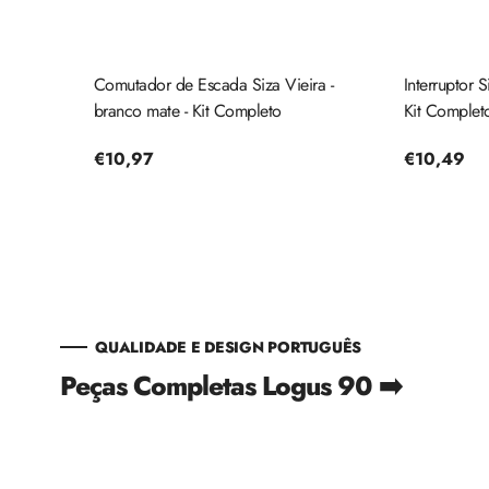
Siza
Comutador de Escada Siza Vieira -
Interruptor S
leto
branco mate - Kit Completo
Kit Complet
Preço
€10,97
Preço
€10,49
regular
regular
QUALIDADE E DESIGN PORTUGUÊS
Peças Completas Logus 90 ➡️