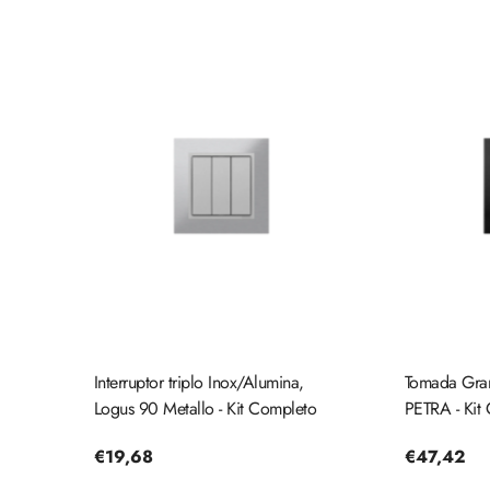
Interruptor triplo Inox/Alumina,
Tomada Gran
Logus 90 Metallo - Kit Completo
PETRA - Kit
Preço
€19,68
Preço
€47,42
regular
regular