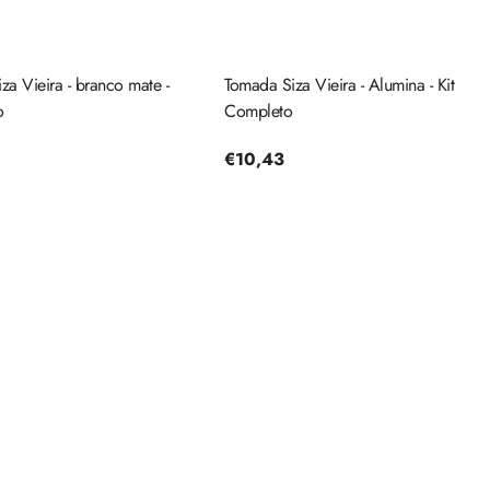
iza Vieira - branco mate -
Tomada Siza Vieira - Alumina - Kit
o
Completo
Preço
€10,43
regular