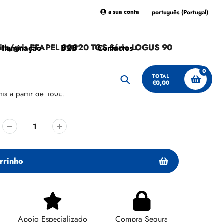
a sua conta
português (Portugal)
nito/gris EFAPEL 90920 TGS Série LOGUS 90
 Iluminação
B2B
Contactos
0
TOTAL
€0,00
Procurar
tis a partir de 160€.
rrinho
Apoio Especializado
Compra Segura