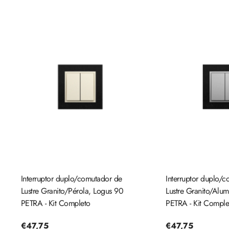
Interruptor duplo/comutador de
Interruptor duplo/
Lustre Granito/Pérola, Logus 90
Lustre Granito/Alu
PETRA - Kit Completo
PETRA - Kit Comple
Preço
€47,75
Preço
€47,75