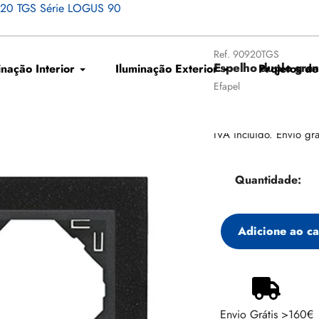
0920 TGS Série LOGUS 90
Ref.
90920TGS
Espelho duplo gra
inação Interior
Iluminação Exterior
Projetos de
Fornecedor
Efapel
Preço
€69,38
regular
IVA incluído. Envio grá
Quantidade:
Adicione ao ca
Adicionando
produto
ao
Envio Grátis >160€