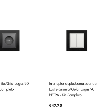
ito/Gris, Logus 90
Interruptor duplo/comutador de
 Completo
Lustre Granito/Gelo, Logus 90
PETRA - Kit Completo
Preço
€47,75