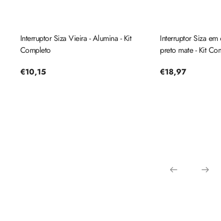
Interruptor Siza Vieira - Alumina - Kit
Interruptor Siza em c
Completo
preto mate - Kit Co
Preço
€10,15
Preço
€18,97
regular
regular