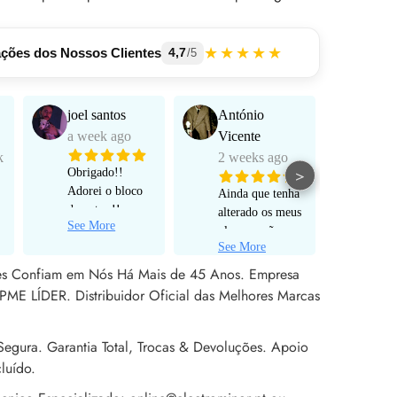
★★★★★
ações dos Nossos Clientes
4,7
/5
joel santos
António
Manu
a week ago
Vicente
Mart
k
2 weeks ago
a mo
>
Obrigado!!
Adorei o bloco
Ainda que tenha
Funci
de notas !!
alterado os meus
muito
See More
Serviço super
planos e não
e pro
personalizado!
See More
tenha avançado
alta 
Rápido ! Um
para um pedido
tes Confiam em Nós Há Mais de 45 Anos. Empresa
obrigado a Sr
de encomenda
PME LÍDER. Distribuidor Oficial das Melhores Marcas
Rita !
efetivo, não
poderia estar
mais satisfeito
egura. Garantia Total, Trocas & Devoluções. Apoio
com o apoio ao
luído.
cliente prestado