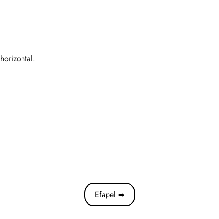
horizontal.
Efapel
➡️