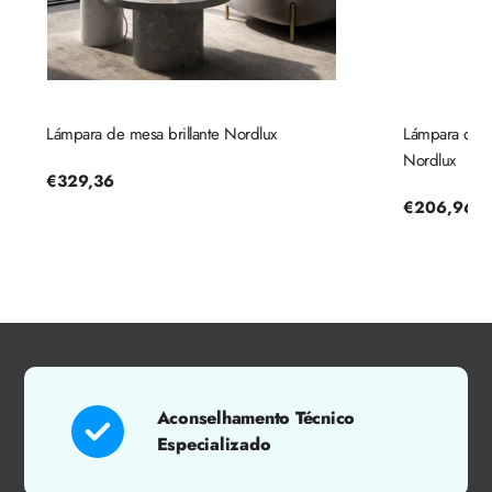
Lámpara de mesa brillante Nordlux
Lámpara de t
Nordlux
Precio
€329,36
regular
Precio
€206,96
regular
Aconselhamento Técnico
Especializado