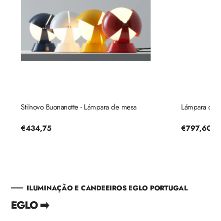
Stilnovo Buonanotte - Lámpara de mesa
Lámpara de m
Precio
€434,75
Precio
€797,60
regular
regular
ILUMINAÇÃO E CANDEEIROS EGLO PORTUGAL
EGLO ➡️