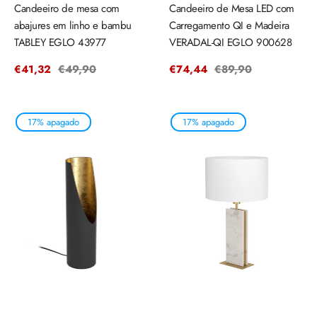
Candeeiro de mesa com
Candeeiro de Mesa LED com
abajures em linho e bambu
Carregamento QI e Madeira
TABLEY EGLO 43977
VERADAL-QI EGLO 900628
Precio
€41,32
Precio
€49,90
Precio
€74,44
Precio
€89,90
de
regular
de
regular
venta
venta
17% apagado
17% apagado