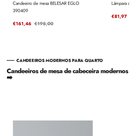
Candeeiro de mesa BELESAR EGLO
Lámpara de e
390409
Precio
€81,97
Pr
€9
de
re
Precio
€161,46
Precio
€195,00
venta
de
regular
venta
CANDEEIROS MODERNOS PARA QUARTO
Candeeiros de mesa de cabeceira modernos
➡️