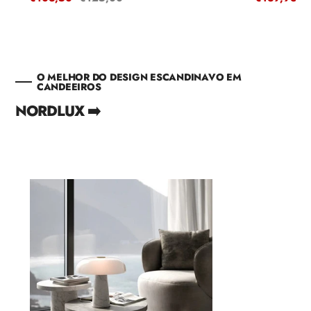
de
regular
de
r
venta
venta
O MELHOR DO DESIGN ESCANDINAVO EM
CANDEEIROS
NORDLUX ➡️