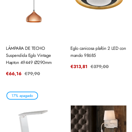
LÁMPARA DE TECHO
Eglo canicosa plafón 2 LED con
Suspendida Eglo Vintage
mando 98685
Hapton 49449 Ø290mm
Precio
€313,81
Precio
€379,00
de
regular
Precio
€66,16
Precio
€79,90
venta
de
regular
venta
17% apagado