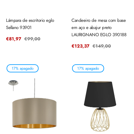
Lámpara de escritorio eglo
Candeeiro de mesa com base
Sellano 93901
em aço e abajur preto
LAURIGNANO EGLO 390188
Precio
€81,97
Precio
€99,00
de
regular
Precio
€123,37
Precio
€149,00
venta
de
regular
venta
17% apagado
17% apagado