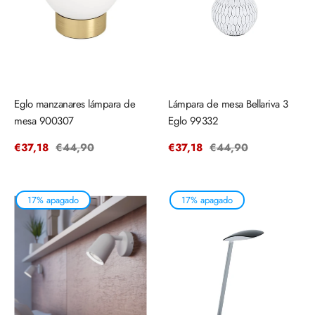
Eglo manzanares lámpara de
Lámpara de mesa Bellariva 3
mesa 900307
Eglo 99332
Precio
€37,18
Precio
€44,90
Precio
€37,18
Precio
€44,90
de
regular
de
regular
venta
venta
17% apagado
17% apagado