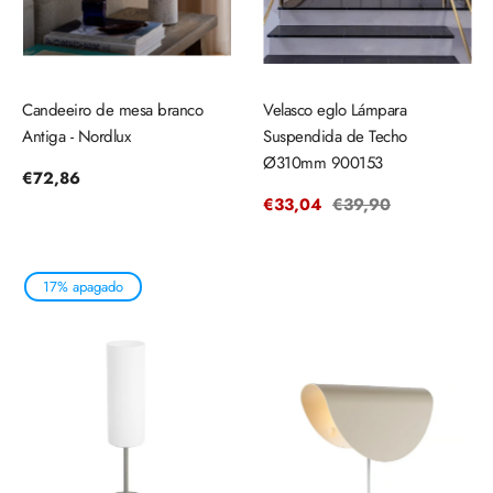
Candeeiro de mesa branco
Velasco eglo Lámpara
Antiga - Nordlux
Suspendida de Techo
Ø310mm 900153
Precio
€72,86
regular
Precio
€33,04
Precio
€39,90
de
regular
venta
17% apagado