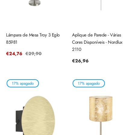
Lámpara de Mesa Troy 3 Eglo
Aplique de Parede - Várias
85981
Cores Disponíveis - Nordlux
2110
Precio
€24,76
Precio
€29,90
de
regular
Precio
€26,96
venta
regular
17% apagado
17% apagado