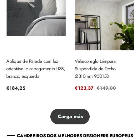
Aplique de Parede com luz
Velasco eglo Lámpara
orientável e carregamento USB,
Suspendida de Techo
branco, esquerda
Ø310mm 900153
Precio
€184,25
Precio
€123,37
Precio
€149,00
regular
de
regular
venta
Carga más
CANDEEIROS DOS MELHORES DESIGNERS EUROPEUS