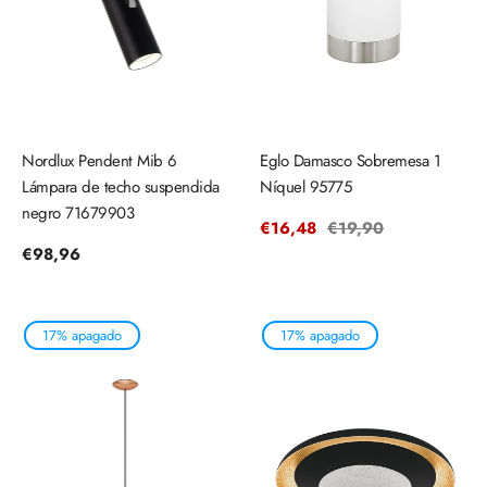
Nordlux Pendent Mib 6
Eglo Damasco Sobremesa 1
Lámpara de techo suspendida
Níquel 95775
negro 71679903
Precio
€16,48
Precio
€19,90
de
regular
Precio
€98,96
venta
regular
17% apagado
17% apagado