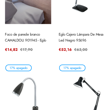
Foco de parede branco
Eglo Cajero Lámpara De Mesa
CAMALDOLI 901945 - Eglo
Led Negro 95696
Precio
€14,82
Precio
€17,90
Precio
€52,16
Precio
€63,00
de
regular
de
regular
venta
venta
17% apagado
17% apagado