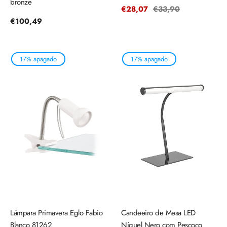
bronze
Precio
€28,07
Precio
€33,90
de
regular
Precio
€100,49
venta
regular
17% apagado
17% apagado
Lámpara Primavera Eglo Fabio
Candeeiro de Mesa LED
Blanco 81262
Níquel Nero com Pescoço