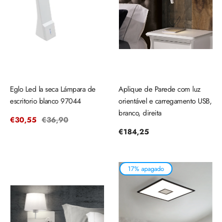
Eglo Led la seca Lámpara de
Aplique de Parede com luz
escritorio blanco 97044
orientável e carregamento USB,
branco, direita
Precio
€30,55
Precio
€36,90
de
regular
Precio
€184,25
venta
regular
17% apagado