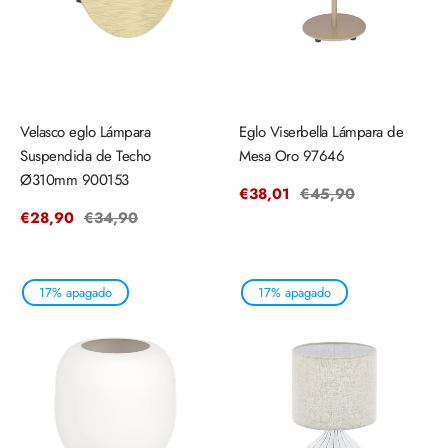
Velasco eglo Lámpara
Eglo Viserbella Lámpara de
Suspendida de Techo
Mesa Oro 97646
Ø310mm 900153
Precio
€38,01
Precio
€45,90
de
regular
Precio
€28,90
Precio
€34,90
venta
de
regular
venta
17% apagado
17% apagado