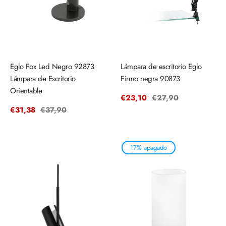
Eglo Fox Led Negro 92873
Lámpara de escritorio Eglo
Lámpara de Escritorio
Firmo negra 90873
Orientable
Precio
€23,10
Precio
€27,90
de
regular
Precio
€31,38
Precio
€37,90
venta
de
regular
venta
17% apagado