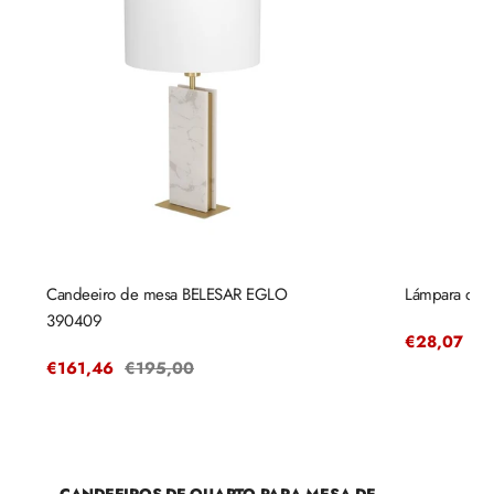
Candeeiro de mesa BELESAR EGLO
Lámpara de es
390409
Precio
€28,07
Pr
€3
de
re
Precio
€161,46
Precio
€195,00
venta
de
regular
venta