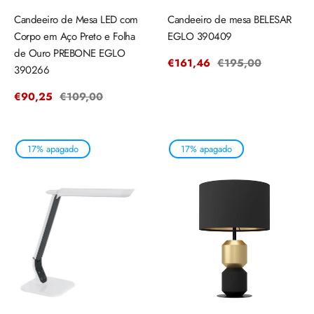
Candeeiro de Mesa LED com
Candeeiro de mesa BELESAR
Corpo em Aço Preto e Folha
EGLO 390409
de Ouro PREBONE EGLO
Precio
€161,46
Precio
€195,00
390266
de
regular
venta
Precio
€90,25
Precio
€109,00
de
regular
venta
17% apagado
17% apagado