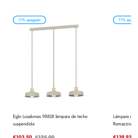
17% apagado
17% apaga
Eglo Losalomas 98838 lámpara de techo
Lámpara de t
suspendida
Romazzina 
Precio
€103,50
Precio
€125,00
Precio
€139,93
P
€