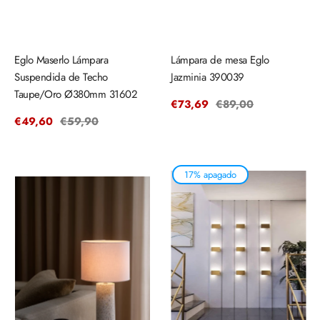
Eglo Maserlo Lámpara
Lámpara de mesa Eglo
Suspendida de Techo
Jazminia 390039
Taupe/Oro Ø380mm 31602
Precio
€73,69
Precio
€89,00
de
regular
Precio
€49,60
Precio
€59,90
venta
de
regular
venta
17% apagado