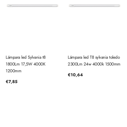
Lámpara led Sylvania t8
Lámpara led T8 sylvania toledo
1800Lm 17,5W 4000K
2300Lm 24w 4000k 1500mm
1200mm
Precio
€10,64
regular
Precio
€7,85
regular