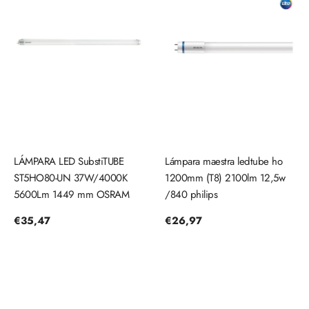
LÁMPARA LED SubstiTUBE
Lámpara maestra ledtube ho
ST5HO80-UN 37W/4000K
1200mm (T8) 2100lm 12,5w
5600Lm 1449 mm OSRAM
/840 philips
Precio
€35,47
Precio
€26,97
regular
regular