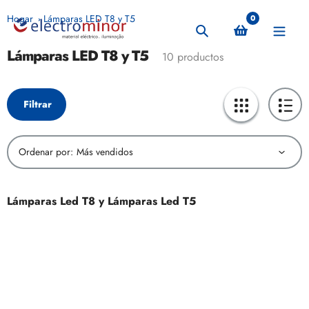
saltar
Hogar
Lámparas LED T8 y T5
0
al
Búsqueda
contenido
Lámparas LED T8 y T5
Recopilación:
10 productos
Filtrar
Ordenar por:
Lámparas Led T8 y Lámparas Led T5