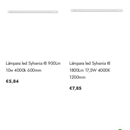
Lámpara led Sylvania t8 900Lm
Lámpara led Sylvania t8
10w 4000k 600mm
1800Lm 17,5W 4000K
1200mm
Precio
€5,84
regular
Precio
€7,85
regular