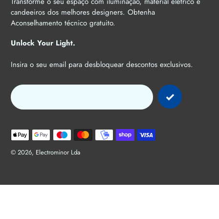
Transforme o seu espaço com iluminação, material elétrico e
candeeiros dos melhores designers. Obtenha
Aconselhamento técnico gratuito.
Unlock Your Light.
Insira o seu email para desbloquear descontos exclusivos.
Métodos
de
pago
© 2026,
Electrominor Lda