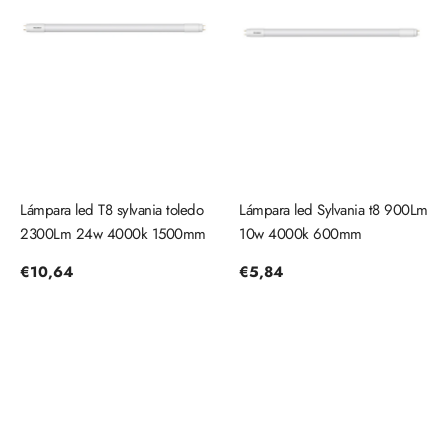
Lámpara led T8 sylvania toledo
Lámpara led Sylvania t8 900Lm
2300Lm 24w 4000k 1500mm
10w 4000k 600mm
Precio
€10,64
Precio
€5,84
regular
regular