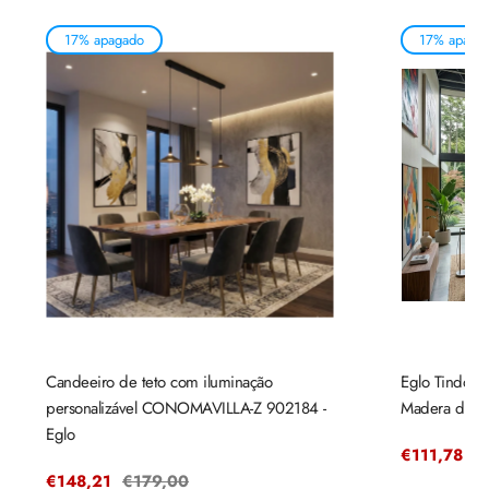
17% apagado
17% apaga
Candeeiro de teto com iluminação
Eglo Tindori
personalizável CONOMAVILLA-Z 902184 -
Madera dia
Eglo
Precio
€111,78
P
€
de
r
Precio
€148,21
Precio
€179,00