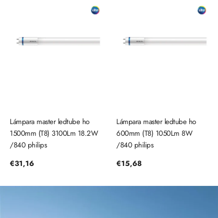
Lámpara master ledtube ho
Lámpara master ledtube ho
1500mm (T8) 3100Lm 18.2W
600mm (T8) 1050Lm 8W
/840 philips
/840 philips
Precio
€31,16
Precio
€15,68
regular
regular